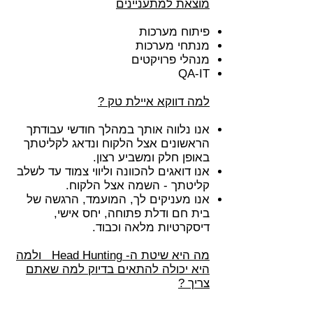
מוצאת למתעניינים
פיתוח מערכות
מנתחי מערכות
מנהלי פרויקטים
QA-IT
למה דווקא איילת טק ?
אנו נלווה אותך במהלך חודשי עבודתך
הראשונים אצל הלקוח ונדאג לקליטתך
באופן חלק ומשביע רצון.
אנו דואגים להכוונה וליווי צמוד עד לשלב
קליטתך - השמה אצל הלקוח.
​אנו מעניקים לך, המועמד, הרגשה של
בית חם ודלת פתוחה, יחס אישי,
דיסקרטיות מלאה וכבוד.
מה היא שיטת ה- Head Hunting ולמה
היא יכולה להתאים בדיוק למה שאתם
צריך ?