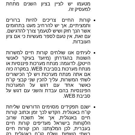
מטעמו יש לציין בציון השנים מתחת
למעסיק זה.
קורות החיים צריכים להיות ברורים
ותמציתיים, אך יש להרחיב מעט בתחומים
אשר הנך חזק ושיש לטעמך צורך להדגישם.
עם זאת, אין טעם לספר מעשיות כי אם ציון
העובדות.
לעיתים אנו שולחים קורות חיים למשרות
השונות בהגדרתן (מיועד בעיקר לאנשי
הייטק). לדוגמה: מנתח מערכות פיננסיות או
מנתח מערכות בסביבת WEB. במקרה כזה
אם אתה מנתח מערכות ויש לך הכישורים
לשתי המשרות, עליך להכין שני קבצי קו"ח
כאשר אחד עם דגש על המערכות
הפיננסיות בהם עבדת והשני עם דגש על
סביבת WEB.
ישנם תפקידים מסוימים הדורשים שליחת
קו"ח באנגלית. הקדש לכך זמן וכתוב קורות
חיים באנגלית, אך אל תשכח שרוב
הלקוחות בישראל מעדיפים קורות חיים
בעברית, לכן המלצתנו: הכן קורות חיים
בשתי השפות, ושלח קו"ח באנגלית רק