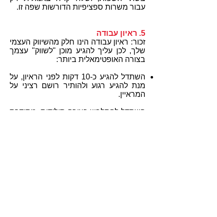
עבור משרות ספציפיות הדורשות שפה זו.
5. ראיון עבודה
זכור: ראיון עבודה הינו חלק מהשיווק העצמי
שלך, לכן עליך להגיע מוכן "לשווק" עצמך
בצורה האופטימאלית ביותר:
השתדל להגיע כ-10 דקות לפני הראיון, על
מנת להגיע רגוע ולהותיר רושם רציני על
המראיין.
השתדל להתלבש בצורה סולידית, מסודרת
ונקיה. צור אמפתיה עם המראיין, נסה
"לשבור את הקרח" ע"י משפט או שניים
שיעלו למראיין חיוך על הפנים.
הקשב תחילה למראיין, הבט לו בעיניים,
היה רציני, נינוח ולא מפוחד.
לפני הראיון ערוך חיפוש באינטרנט וקרא
מידע ראשוני על החברה, אך אל תתבייש
לשאול שאלות נבונות על פעילות החברה.
דאג להגיע לראיון מוכן עם יכולת לנהל