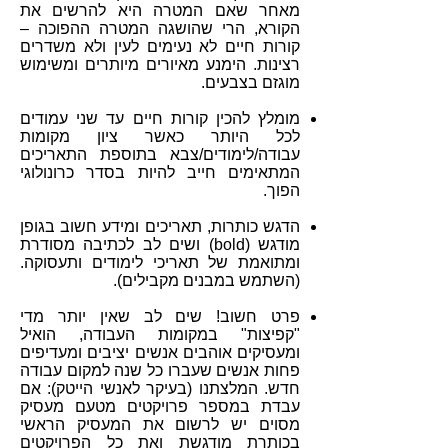
מאחר שאם המטרה היא להרשים את
הקורא, הרי שהושגה המטרה ההפוכה –
קורות חיים לא נעימים לעין ולא משדרים
רצינות. הימנע מאיורים מיותרים ומשימוש
מוגזם בצבעים.
מומלץ להכין קורות חיים עד שני עמודים
לכל היותר כאשר ציון מקומות
עבודה/לימודים/צבא בתוספת התאריכים
המתאימים חייב להיות בסדר כרונולוגי
הפוך.
הדגש כותרות, תאריכים ומידע חשוב בגופן
מודגש (bold) ושים לב לכתיבה מסודרת
ומתואמת של תאריכי לימודים ותעסוקה.
(השתמש במבנים מקבילים).
פרט חשוב! שים לב שאין יותר מדי
"קפיצות" במקומות העבודה, הואיל
ומעסיקים אוהבים אנשים יציבים ומעדיפים
פחות אנשים שעברו כל שנה למקום עבודה
חדש. המלצתנו (בעיקר לאנשי הייטק): אם
עבדת במספר פרויקטים מטעם מעסיק
מסוים יש לרשום את המעסיק הראשי
בכותרת מודגשת ואת כל הפרויקטים