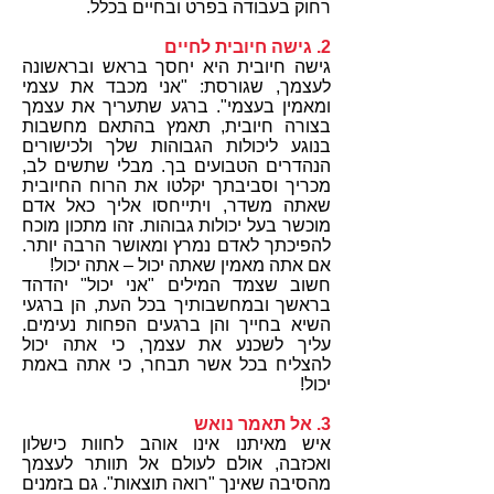
רחוק בעבודה בפרט ובחיים בכלל.
2. גישה חיובית לחיים
גישה חיובית היא יחסך בראש ובראשונה
לעצמך, שגורסת: "אני מכבד את עצמי
ומאמין בעצמי". ברגע שתעריך את עצמך
בצורה חיובית, תאמץ בהתאם מחשבות
בנוגע ליכולות הגבוהות שלך ולכישורים
הנהדרים הטבועים בך. מבלי שתשים לב,
מכריך וסביבתך יקלטו את הרוח החיובית
שאתה משדר, ויתייחסו אליך כאל אדם
מוכשר בעל יכולות גבוהות. זהו מתכון מוכח
להפיכתך לאדם נמרץ ומאושר הרבה יותר.
אם אתה מאמין שאתה יכול – אתה יכול!
חשוב שצמד המילים "אני יכול" יהדהד
בראשך ובמחשבותיך בכל העת, הן ברגעי
השיא בחייך והן ברגעים הפחות נעימים.
עליך לשכנע את עצמך, כי אתה יכול
להצליח בכל אשר תבחר, כי אתה באמת
יכול!
3. אל תאמר נואש
איש מאיתנו אינו אוהב לחוות כישלון
ואכזבה, אולם לעולם אל תוותר לעצמך
מהסיבה שאינך "רואה תוצאות". גם בזמנים