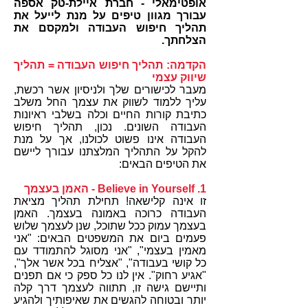
אופטימאלי - חברת איילת-טק אספה
עבורך מגוון טיפים על מנת לייעל את
תהליך חיפוש העבודה ולמקסם את
הצלחתך.
הקדמה: תהליך חיפוש העבודה = תהליך
שיווק עצמי
מעבר לכישורים שלך ולניסיון אשר רכשת,
עליך ללמוד לשווק את עצמך החל משלב
כתיבת קורות החיים וכלה בשלבי ראיונות
העבודה השונים. נכון, תהליך חיפוש
העבודה אינו פשוט לכולנו, אך על מנת
להקל על התהליך המלצתנו עבורך ליישם
את הטיפים הבאים:
1. Believe in Yourself - האמן בעצמך
זו אינה קלישאה! תחילת תהליך מציאת
העבודה כרוכה באמונה בעצמך. האמן
בעצמך עמוק ככל שתוכל, שנן לעצמך שלוש
פעמים ביום את המשפטים הבאים: "אני
מאמין בעצמי", "אני מסוגל להתמודד עם
כל קושי בעבודה", "אצליח בכל אשר אלך",
"אגיע רחוק". אין לנו כל ספק כי אם תפנים
ותיישם גישה זו, תתווה לעצמך דרך קלה
יותר ובטוחה להגשים את שאיפותיך ולהגיע