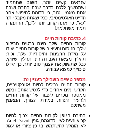
שנראים קשים יותר, חשוב שתתמיד
ושתמשיך ללכת בדרך שבה בחרת ושבה
אתה מאמין. זכור, כי בדומה לחיפוש אחר
הדייט האולטימטיבי, ככל שאתה מקבל יותר
"לא", כך אתה קרוב יותר ל"כן". ההתמדה
תמיד משתלמת!
4. כתיבת קורות חיים
קורות החיים שלך הינם כרטיס הביקור
שלך. הניסוח והעיצוב של קורות החיים יעידו
על מידת הרצינות והיסודיות שלך. זכור:
תהליך מציאת העבודה הינו תהליך שיווקי.
ככל שתשווק את עצמך טוב יותר, כך יגדלו
סיכוייך למצוא עבודה.
מספר טיפים בשבילך בעניין זה:
קורות החיים צריכים להיות אטרקטיביים,
הקדש ימים אחדים כדי ללטש אותם ובקש
ממספר מכרים לעבור על קורות החיים
ולהעיר הערות במידת הצורך. המאמץ
משתלם!
בחירת הגופן לקורות החיים צריך להיות
קריא ונעים לעין. לדוגמה, גופן: Ariel,David.
לא מומלץ להשתמש בגופן ציורי או עגול