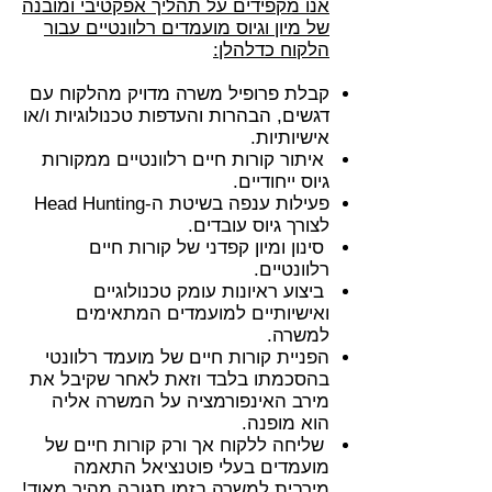
אנו מקפידים על תהליך אפקטיבי ומובנה
של מיון וגיוס מועמדים רלוונטיים עבור
הלקוח כדלהלן:
קבלת פרופיל משרה מדויק מהלקוח עם
דגשים, הבהרות והעדפות טכנולוגיות ו/או
אישיותיות.
איתור קורות חיים רלוונטיים ממקורות
גיוס ייחודיים.
פעילות ענפה בשיטת ה-Head Hunting
לצורך גיוס עובדים.
סינון ומיון קפדני של קורות חיים
רלוונטיים.
ביצוע ראיונות עומק טכנולוגיים
ואישיותיים למועמדים המתאימים
למשרה.
הפניית קורות חיים של מועמד רלוונטי
בהסכמתו בלבד וזאת לאחר שקיבל את
מירב האינפורמציה על המשרה אליה
הוא מופנה.
שליחה ללקוח אך ורק קורות חיים של
מועמדים בעלי פוטנציאל התאמה
מירבית למשרה בזמן תגובה מהיר מאוד!