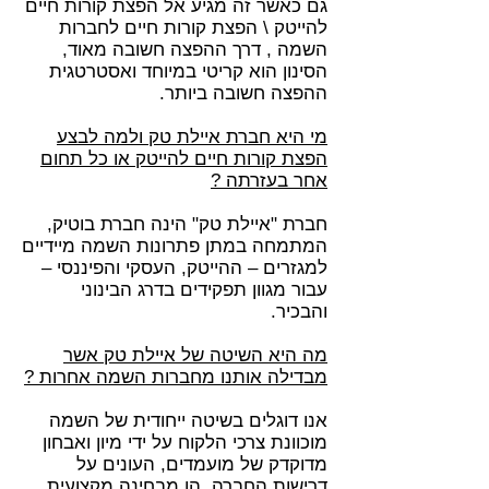
גם כאשר זה מגיע אל הפצת קורות חיים
להייטק \ הפצת קורות חיים לחברות
השמה , דרך ההפצה חשובה מאוד,
הסינון הוא קריטי במיוחד ואסטרטגית
ההפצה חשובה ביותר.
מי היא חברת איילת טק ולמה לבצע
הפצת קורות חיים להייטק או כל תחום
אחר בעזרתה ?
חברת "איילת טק" הינה חברת בוטיק,
המתמחה במתן פתרונות השמה מיידיים
למגזרים – ההייטק, העסקי והפיננסי –
עבור מגוון תפקידים בדרג הבינוני
והבכיר.
מה היא השיטה של איילת טק אשר
מבדילה אותנו מחברות השמה אחרות ?
אנו דוגלים בשיטה ייחודית של השמה
מוכוונת צרכי הלקוח על ידי מיון ואבחון
מדוקדק של מועמדים, העונים על
דרישות החברה, הן מבחינה מקצועית